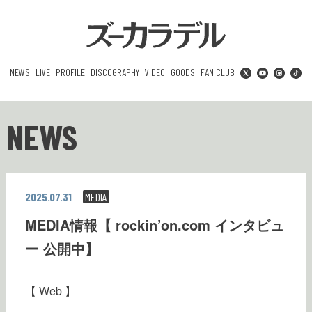
NEWS
LIVE
PROFILE
DISCOGRAPHY
VIDEO
GOODS
FAN CLUB
NEWS
2025.07.31
MEDIA
MEDIA情報【 rockin’on.com インタビュ
ー 公開中】
【 Web 】