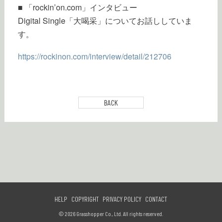
■ 「rockin’on.com」インタビュー
Digital Single「大喝采」についてお話ししていま
す。
https://rockinon.com/interview/detail/212706
BACK
HELP
COPYRIGHT
PRIVACY POLICY
CONTACT
© 2026 Grasshopper Co., Ltd. All rights reserved.