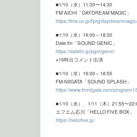
■1/10（水）11:30〜14:30
FM AICHI「DAYDREAM MAGIC」
https://fma.co.jp/f/prg/daydreammagic
■1/10（水）16:00～18:30
Date fm「SOUND GENIC」
https://datefm.jp/pgm/genic/
※16時台コメント出演
■1/10（水）16:00～18:55
FM-NIIGATA「SOUND SPLASH」
https://www.fmniigata.com/program/1
■1/10（水）、1/11（木）21:55〜22:
エフエム石川「HELLO FIVE BOX」
https://hellofive.jp/