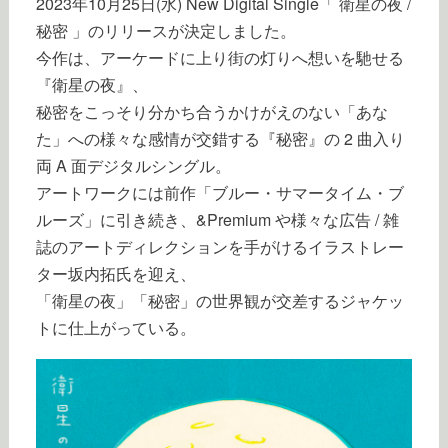
2023年10月25日(水) New Digital Single「 衛星の夜 /
秘密 」のリリースが決定しました。
今作は、アーケードに上り街の灯りへ想いを馳せる
『衛星の夜』、
秘密をこっそり分かち合うかけがえのない「あな
た」への様々な感情が交錯する『秘密』の 2 曲入り
両 A 面デジタルシングル。
アートワークには前作「ブルー・サマータイム・ブ
ルーズ」に引き続き、&Premium や様々な広告 / 雑
誌のアートディレクションを手がけるイラストレー
ター坂内拓氏を迎え、
「衛星の夜」「秘密」の世界観が交差するジャケッ
トに仕上がっている。