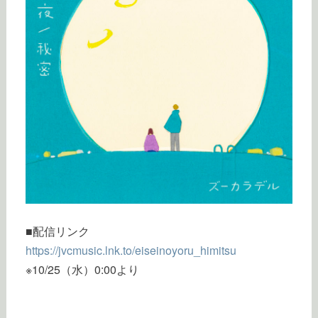
■配信リンク
https://jvcmusic.lnk.to/eiseinoyoru_himitsu
※10/25（水）0:00より