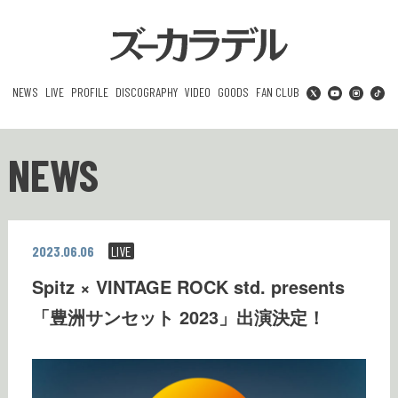
NEWS
LIVE
PROFILE
DISCOGRAPHY
VIDEO
GOODS
FAN CLUB
NEWS
2023.06.06
LIVE
Spitz × VINTAGE ROCK std. presents
「豊洲サンセット 2023」出演決定！