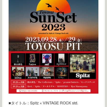
■タイトル：Spitz × VINTAGE ROCK std.