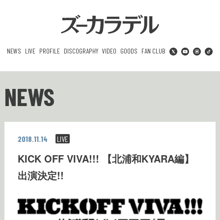
NEWS
LIVE
PROFILE
DISCOGRAPHY
VIDEO
GOODS
FAN CLUB
NEWS
2018.11.14
LIVE
KICK OFF VIVA!!! 【北浦和KYARA編】
出演決定!!