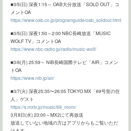
■3/5(日) 深夜1:15～ OAB大分放送「SOLD OUT」コ
メントOA
https://www.oab.co.jp/programguide/oab_soldout.html
■3/5(日) 深夜1:50～2:00 NBC長崎放送「MUSIC
WOLF TV」コメントOA
https://www.nbc-radio.jp/radio/music-wolf/
■3/6(月) 25:59～ NIB長崎国際テレビ「AIR」コメン
トOA
https://www.nib.jp/air/
■3/7(火) 深夜25:35〜26:05 TOKYO MX「69号室の住
人」ゲスト
https://s.mxtv.jp/music/69_room/
3月8日(水) 23:00～MX2にて再放送
放送していない地域の方はアプリからもご覧いただ
けます。