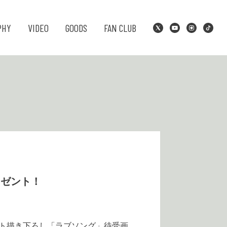
PHY
VIDEO
GOODS
FAN CLUB
レゼント！
ナオト描き下ろし「ラブソング」待受画