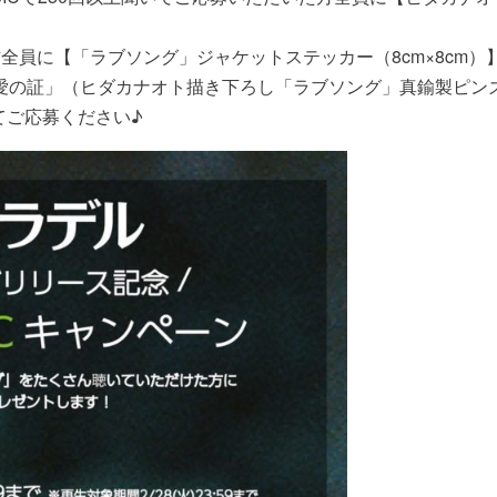
方全員に【「ラブソング」ジャケットステッカー（8cm×8cm）
「愛の証」（ヒダカナオト描き下ろし「ラブソング」真鍮製ピン
てご応募ください♪