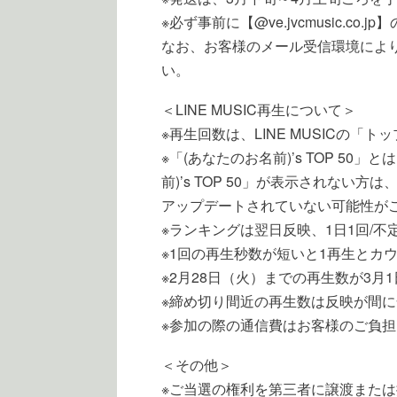
※必ず事前に【@ve.jvcmusic.c
なお、お客様のメール受信環境によ
い。
＜LINE MUSIC再生について＞
※再生回数は、LINE MUSICの
※「(あなたのお名前)’s TOP 
前)’s TOP 50」が表示されない方
アップデートされていない可能性が
※ランキングは翌日反映、1日1回/
※1回の再生秒数が短いと1再生とカ
※2月28日（火）までの再生数が3月
※締め切り間近の再生数は反映が間
※参加の際の通信費はお客様のご負
＜その他＞
※ご当選の権利を第三者に譲渡また