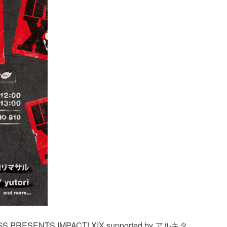
PRESENTS IMPACT! XIX supported by アルキタ