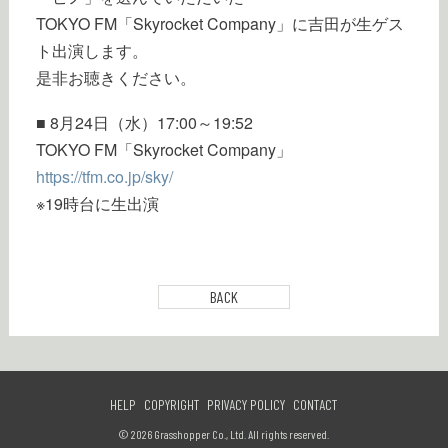
TOKYO FM「Skyrocket Company」に吉田が生ゲス
ト出演します。
是非お聴きください。
■ 8月24日（水）17:00～19:52
TOKYO FM「Skyrocket Company」
https://tfm.co.jp/sky/
※19時台に生出演
BACK
HELP
COPYRIGHT
PRIVACY POLICY
CONTACT
© 2026 Grasshopper Co., Ltd. All rights reserved.