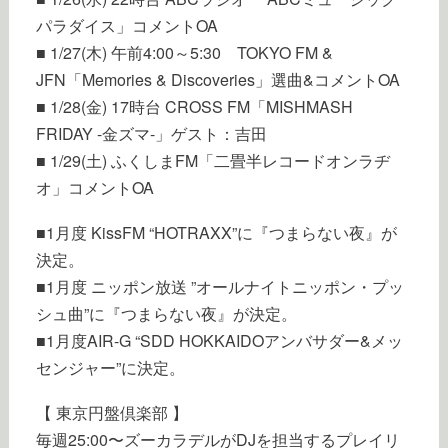
パラダイス」コメントOA
■ 1/27(木) 午前4:00～5:30 TOKYO FM &
JFN「Memories & Discoveries」選曲&コメントOA
■ 1/28(金) 17時台 CROSS FM「MISHMASH
FRIDAY -金ズマ-」ゲスト：吉田
■ 1/29(土) ふくしまFM「二畳半レコードオンラヂ
オ」コメントOA
■1月度 KissFM “HOTRAXX”に『つまらない夜』が
決定。
■1月度 ニッポン放送 ”オールナイトニッポン・プッ
シュ曲”に『つまらない夜』が決定。
■1月度AIR-G “SDD HOKKAIDOアンバサダー&メッ
センジャー”に決定。
【 東京円盤倶楽部 】
毎週25:00〜ズーカラデルがDJを担当するプレイリ