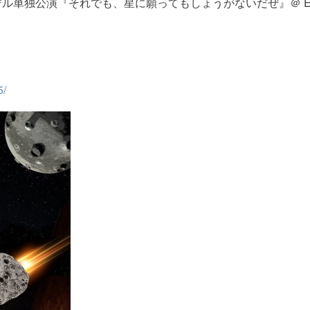
ーカラデル単独公演『それでも、星に願ってもしょうがないだぜ』＠ EX 
。
5/