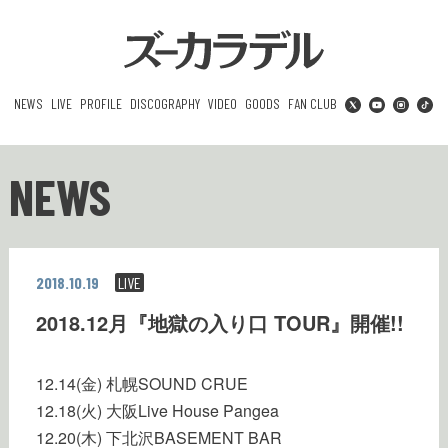
NEWS
LIVE
PROFILE
DISCOGRAPHY
VIDEO
GOODS
FAN CLUB
NEWS
2018.10.19
LIVE
2018.12月『地獄の入り口 TOUR』開催!!
12.14(金) 札幌SOUND CRUE
12.18(火) 大阪Live House Pangea
12.20(木) 下北沢BASEMENT BAR