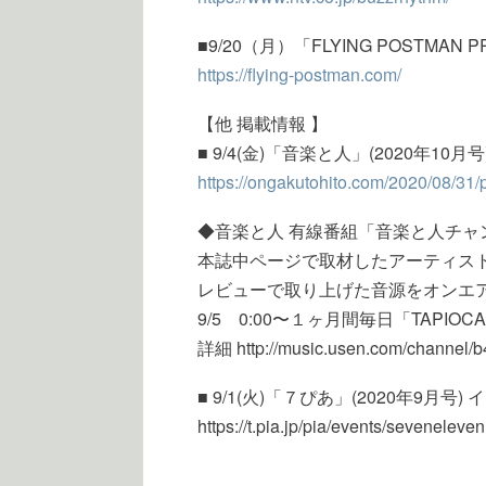
■9/20（月）「FLYING POSTMAN
https://flying-postman.com/
【他 掲載情報 】
■ 9/4(金)「音楽と人」(2020年10月
https://ongakutohito.com/2020/08/31
◆音楽と人 有線番組「音楽と人チャ
本誌中ページで取材したアーティス
レビューで取り上げた音源をオンエ
9/5 0:00〜１ヶ月間毎日「TAPIO
詳細 http://music.usen.com/channel/b
■ 9/1(火)「７ぴあ」(2020年9月号)
https://t.pia.jp/pia/events/seveneleven