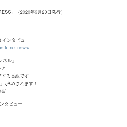
 PRESS」（2020年9月20日発行）
号) インタビュー
/perfume_news/
ンネル」
トと
アする番組です
CA」がOAされます！
46/
 インタビュー