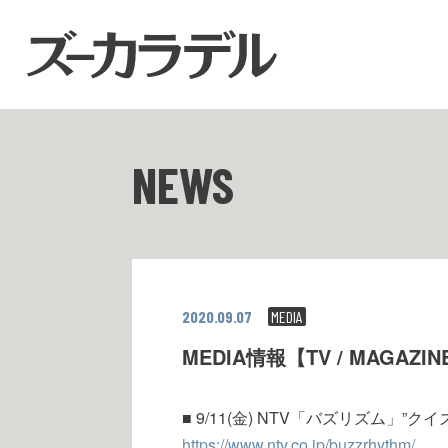
NEWS
2020.09.07
MEDIA
MEDIA情報【TV / MAGAZIN
■ 9/11(金) NTV「バズリズム」”
https://www.ntv.co.jp/buzzrhythm/