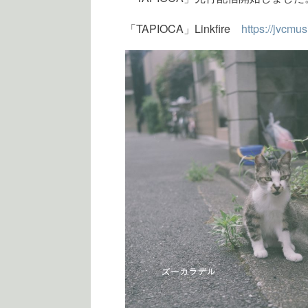
「TAPIOCA」Linkfire
https://jvcmu