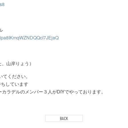
Us8
ル
/UCipa8IKmqWZNDQQcI7JEjaQ
た、山岸りょう）
で呟いてください。
お待ちしています
ズーカラデルのメンバー３人がDIYでやっております。
BACK