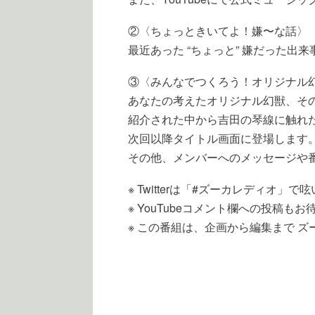
②〈ちょっときいてよ！嫌〜な話〉
最近あった “ちょっと” 嫌だった出
③〈みんなでつくろう！オリジナル
あなたの考えたオリジナル幻獣、そ
紹介された中から吉田の琴線に触れ
次回以降タイトル画面に登場します
その他、メンバーへのメッセージや
※ Twitterは「#ズーカレディオ」
※ YouTubeコメント欄への投稿も
※ この番組は、企画から編集まで 