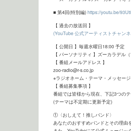
■ 第4回(特別編)
https://youtu.be/93Ut
【 過去の放送回 】
(YouTube 公式アーティストチャンネ
【 公開日 】毎週水曜日18:00 予定
【 パーソナリティ 】ズーカラデル
【 番組メールアドレス 】
zoo-radio@r-s.co.jp
※ラジオネーム・テーマ・メッセー
【 番組募集事項 】
番組では皆様から現在、下記3つの
(テーマは不定期に更新予定)
①〈おしえて！推しバンド〉
あなたのおすすめバンドとその理由
また、YouTubeにて公式ミュージ