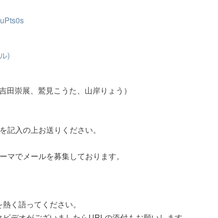
iuPts0s
ル)
（吉田崇展、鷲見こうた、山岸りょう）
ジを記入の上お送りください。
テーマでメールを募集しております。
を熱く語ってください。
ックビデオがございましたらURLの添付もお願いします。