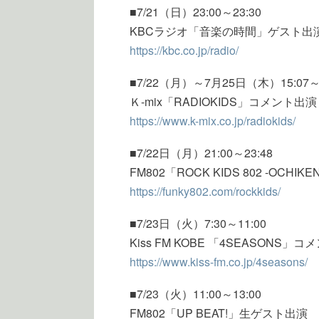
■7/21（日）23:00～23:30
KBCラジオ「音楽の時間」ゲスト出
https://kbc.co.jp/radio/
■7/22（月）～7月25日（木）15:07～1
Ｋ-mix「RADIOKIDS」コメント出演
https://www.k-mix.co.jp/radiokids/
■7/22日（月）21:00～23:48
FM802「ROCK KIDS 802 -OCHI
https://funky802.com/rockkids/
■7/23日（火）7:30～11:00
Kiss FM KOBE 「4SEASONS」
https://www.kiss-fm.co.jp/4seasons/
■7/23（火）11:00～13:00
FM802「UP BEAT!」生ゲスト出演 