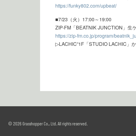
https://funky802.com/upbeat/
■7/23（火）17:00～19:00
ZIP-FM「BEATNIK JUNCTION
https://zip-fm.co.jp/program/beatnik_j
▷LACHIC”1F「STUDIO LACH
© 2026 Grasshopper Co., Ltd. All rights reserved.