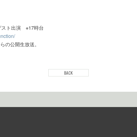
」生ゲスト出演 ※17時台
unction/
IC」からの公開生放送。
BACK