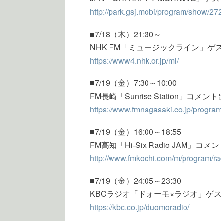
http://park.gsj.mobi/program/show/27
■7/18（木）21:30～
NHK FM「ミュージックライン」ゲ
https://www4.nhk.or.jp/ml/
■7/19（金）7:30～10:00
FM長崎「Sunrise Station」コメン
https://www.fmnagasaki.co.jp/program
■7/19（金）16:00～18:55
FM高知「Hi-Six Radio JAM」コメ
http://www.fmkochi.com/m/program/ra
■7/19（金）24:05～23:30
KBCラジオ「ドォーモ×ラジオ」ゲ
https://kbc.co.jp/duomoradio/