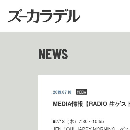
NEWS
2019.07.18
MEDIA
MEDIA情報【RADIO 生ゲ
■7/18（木）7:30～10:55
JFN「OH! HAPPY MORNING」