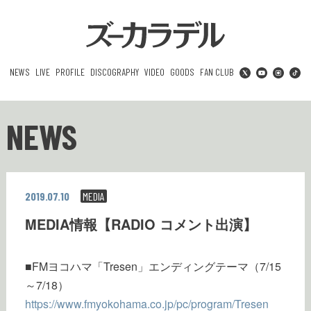
NEWS
LIVE
PROFILE
DISCOGRAPHY
VIDEO
GOODS
FAN CLUB
NEWS
2019.07.10
MEDIA
MEDIA情報【RADIO コメント出演】
■FMヨコハマ「Tresen」エンディングテーマ（7/15
～7/18）
https://www.fmyokohama.co.jp/pc/program/Tresen