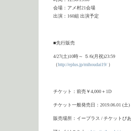
会場：アメ村21会場
出演：160組 出演予定
■先行販売
4/27(土)10時～ ５/6(月祝)23:59
（
http://
eplus.jp/mihoudai19/
）
チケット：前売￥4,000＋1D
チケット一般発売日：2019.06.01 (土)
販売場所：イープラス / チケットぴあ