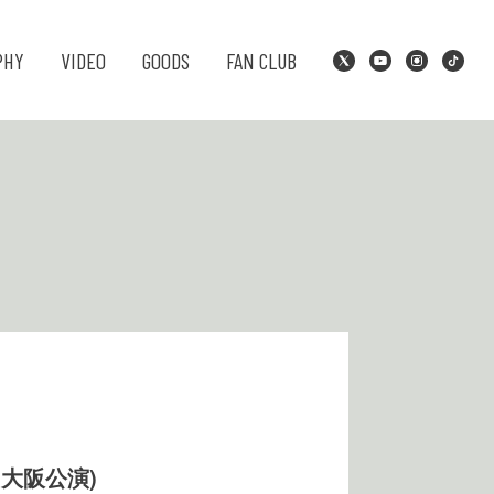
PHY
VIDEO
GOODS
FAN CLUB
大阪公演)