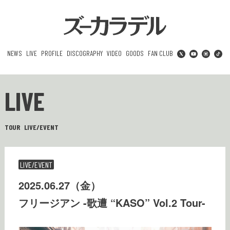
NEWS
LIVE
PROFILE
DISCOGRAPHY
VIDEO
GOODS
FAN CLUB
LIVE
TOUR
LIVE/EVENT
LIVE/EVENT
2025.06.27（金）
フリージアン -歌遭 “KASO” Vol.2 Tour-