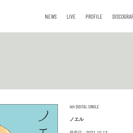
NEWS
LIVE
PROFILE
DISCOGRA
4th DIGITAL SINGLE
ノエル
発売日：2021.10.13